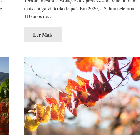
o
Terroir” mostra a evolução dos processos da viticultura na
e
mais antiga vinícola do país Em 2020, a Salton celebrou
110 anos de…
Ler Mais