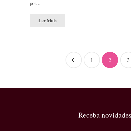
por…
Ler Mais
Navegação
1
2
3
por
posts
Receba novidade