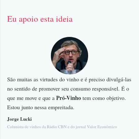
Eu apoio esta ideia
São muitas as virtudes do vinho e é preciso divulgá-las
Co
no sentido de promover seu consumo responsável. É o
co
Pró-Vinho
.
que me move e que a
tem como objetivo.
Co
Estou junto nessa empreitada.
viv
re
Jorge Lucki
de
Colunista de vinhos da Rádio CBN e do jornal Valor Econômico
or e
vi