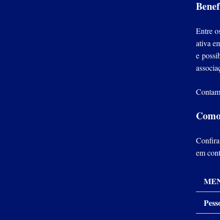
Benef
Entre 
ativa e
e possi
associa
Contamo
Como 
Confira
em cont
MEN
Pess