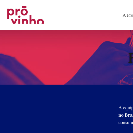
A Pr
A equi
no Bras
consumo