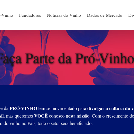
ó-Vinho
Fundadores
Notícias do Vinho
Dados de Mercado
Div
Faça Parte da Pró-Vinho
PRÓ-VINHO
divulgar a cultura do 
pe da
tem se movimentado para
il
VOCÊ
, mas queremos
conosco nesta missão. Com o crescimento d
 do vinho no País, todo o setor será beneficiado.