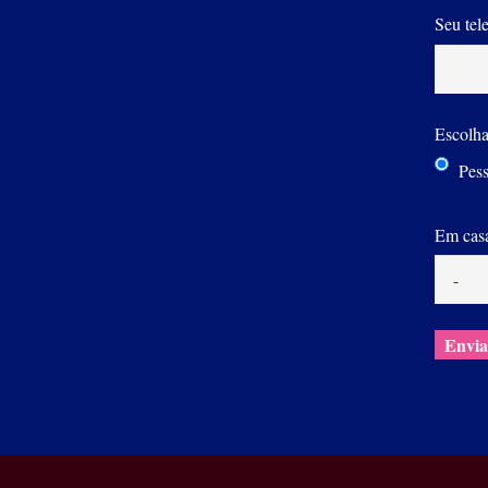
Seu tel
Escolh
Pess
Em casa