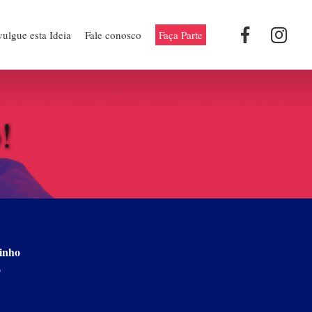
ulgue esta Ideia
Fale conosco
Faça Parte
!
vinho
o